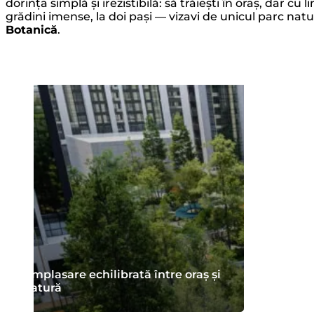
dorința simplă și irezistibilă: să trăiești în oraș, dar cu l
grădini imense, la doi pași — vizavi de unicul parc natu
Botanică
.
Amplasare echilibrată între oraș și
natură