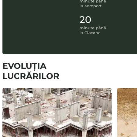
minute până
la aeroport
20
minute până
la Ciocana
EVOLUȚIA
LUCRĂRILOR