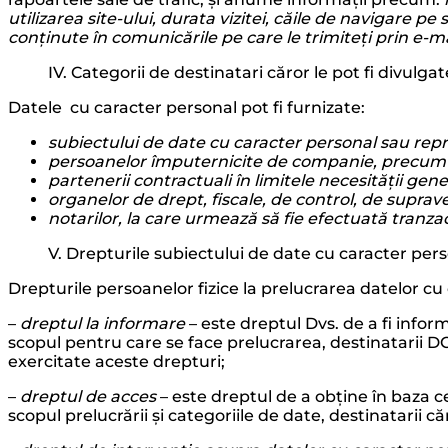
utilizarea site-ului, durata vizitei, căile de navigare p
conținute în comunicările pe care le trimiteți prin e-mai
IV. Categorii de destinatari căror le pot fi divulg
Datele cu caracter personal pot fi furnizate:
subiectului de date cu caracter personal sau rep
persoanelor împuternicite de
companie, precum și
partenerii contractuali în limitele necesității genera
organelor de drept, fiscale, de control, de suprav
notarilor, la care urmează să fie efectuată tranzac
V. Drepturile subiectului de date cu caracter per
Drepturile persoanelor fizice la prelucrarea datelor cu
–
dreptul la informare
– este dreptul Dvs. de a fi inform
scopul pentru care se face prelucrarea, destinatarii DCP
exercitate aceste drepturi;
–
dreptul de acces
– este dreptul de a obține în baza c
scopul prelucrării și categoriile de date, destinatarii c