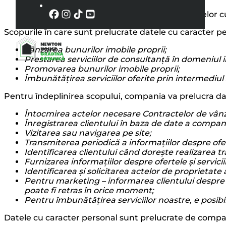
Follow us on Facebook
Follow us on Instagram
Follow us on TikTok
Follow us on Youtube
II. Scopul și temeiul juridic al prelucrării datelor
Scopurile în care sunt prelucrate datele cu caracter pe
Vânzarea bunurilor imobile proprii;
Prestarea serviciilor de consultanță în domeniul i
Promovarea bunurilor imobile proprii;
Îmbunătățirea serviciilor oferite prin intermediul s
Pentru îndeplinirea scopului, compania va prelucra dat
Întocmirea actelor necesare Contractelor de vâ
Înregistrarea clientului în baza de date a compani
Vizitarea sau navigarea pe site;
Transmiterea periodică a informațiilor despre ofe
Identificarea clientului când dorește realizarea tra
Furnizarea informațiilor despre ofertele și servici
Identificarea și solicitarea actelor de proprietat
Pentru marketing – informarea clientului despre
poate fi retras în orice moment;
Pentru îmbunătățirea serviciilor noastre, e posibi
Datele cu caracter personal sunt prelucrate de compani