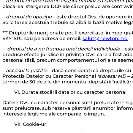
–
dreptul de intervenție asupra datelor cu caracter pe
blocarea, ștergerea DCP ale căror prelucrare contravine
–
dreptul de opoziție
– este dreptul Dvs. de opunere în 
Solicitarea acestuia trebuie să aibă la bază motive lega
*** Drepturile menționate pot fi exercitate, în mod grat
SKY”SRL sau pe adresa de email:
salut@newton.md
–
dreptul de a nu fi supus unei decizii individuale –
est
produce efecte juridice în privința Dvs. care a fost a
personalității, precum comportamentul ori alte asem
–
accesul la justiție
– dacă considerați că drepturile cu 
Protecția Datelor cu Caracter Personal
(adresa: MD – 2
termen de 30 de zile din momentul depistării încălcări
VI. Durata stocării datelor cu caracter personal
Datele Dvs. cu caracter personal sunt prelucrate în si
sunt prelucrate, sub rezerva păstrării anumitor informaț
interesele legitime ale companiei o impun.
VII. Cookie-uri