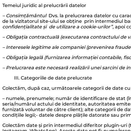
Temeiul juridic al prelucrării datelor
– Consimțământul
Dvs. la prelucrarea datelor cu car
de la vizitatorul site-ului se obține prin intermediul ba
confidențialitate și de utilizare a cookie-urilor”
, apoi c
– Obligația contractuală (executarea contractului de v
– Interesele legitime ale companiei (prevenirea fraudei
– Obligația legală (furnizarea informației contabile, fis
– Prelucrarea este necesară realizării unei sarcini de in
III. Categoriile de date prelucrate
Colectăm, după caz, următoarele categorii de date cu ca
– numele, prenumele; număr de identificare de stat (în
seria/numărul actului de identitate, autoritatea emiten
furnizată voluntar de către client); alte categorii de d
condițiile legii;- datele despre plățile datorate sau pri
Colectăm date și prin intermediul diferitor plugin-uri 
Instagram, WhatsApp). Aceste date pot fi: nume/prenume