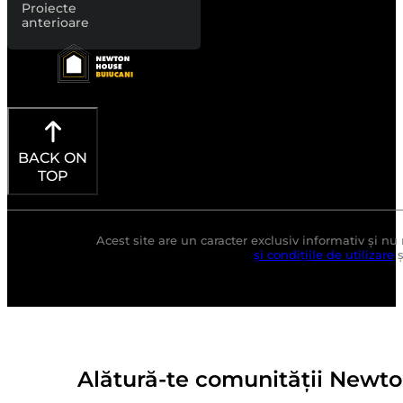
Proiecte
anterioare
BACK ON
TOP
Acest site are un caracter exclusiv informativ și nu 
și condițiile de utilizare
ș
Alătură-te comunității Newt